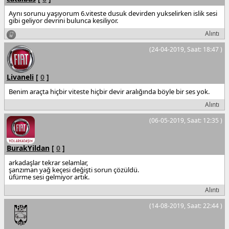
Aynı sorunu yaşıyorum 6.viteste dusuk devirden yukselirken islik sesi
gibi geliyor devrini bulunca kesiliyor.
Alıntı
(24-04-2019, Saat: 18:47 )
Livaneli
[
0
]
Benim araçta hiçbir viteste hiçbir devir aralığında böyle bir ses yok.
Alıntı
(06-05-2019, Saat: 12:35 )
BurakYildan
[
0
]
arkadaşlar tekrar selamlar,
şanzıman yağ keçesi değişti sorun çözüldü.
üfürme sesi gelmiyor artık.
Alıntı
(14-08-2019, Saat: 22:44 )