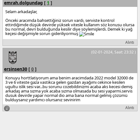
emrah.dolgundag
[
1
]
Selam arkadaşlar,
Önceki aracımda bahsettiğiniz sorun vardı, serviste kontrol
ettirdiğimde düşük devirde yüksek vitesle kullanım söz konusu olursa
bu normal, devri bulduğunda kesilir diye söylemişlerdi. Demek ki yağ
keçesi değişimiyle sorun gideriliyormuş
Alıntı
(02-01-2024, Saat: 23:32 )
ersinsen30
[
0
]
Konuyu horttlatiyorum ama benim aracimdada 2022 model 32000 de
3 ve 6 viteste gaza vastikca gelen gazdan ayağımı cekince kesilen
ugultu islik sesi var...bu sorunu cozebildinizmi acaba aks kecesi demiş
arkadaş ama sızma yok acaba sızma olmasada bu sesi yaparmi.servis
dusuk devirde yapar normal dio ama bana normal gelmiş çözümü
bulduysanız yardımcı olursanız sevinirim
Alıntı