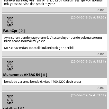
hareket halindeyken hafif bir ıslık gibi bir üfürüm sesi geliyor. normal
mi? yoksa servise danışmalı mıyım?
Alıntı
(20-04-2019, Saat: 19:26 )
FatihCpr
[
0
]
Aynı sorun bende yaşıyorum 6. Viteste oluyor bende yokmu sorunu
bilen acaba normal mi yoksa
MI 5 cihazımdan Tapatalk kullanılarak gönderildi
Alıntı
(22-04-2019, Saat: 18:31 )
Muhammet AKBAŞ 54
[
0
]
bendede var ama bende 6. vites 1700 2200 devir arası
Alıntı
(24-04-2019, Saat: 03:43 )
catalbas
[
0
]