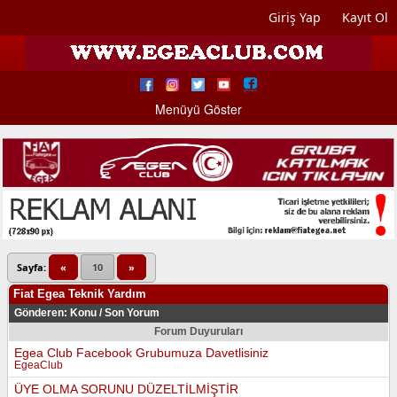
Giriş Yap
Kayıt Ol
Menüyü Göster
Sayfa:
«
10
»
Fiat Egea Teknik Yardım
Gönderen:
Konu
/
Son Yorum
Forum Duyuruları
Egea Club Facebook Grubumuza Davetlisiniz
EgeaClub
ÜYE OLMA SORUNU DÜZELTİLMİŞTİR