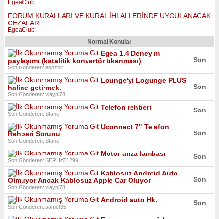
EgeaClub
FORUM KURALLARI VE KURAL İHLALLERİNDE UYGULANACAK
CEZALAR
EgeaClub
Normal Konular
Egea 1.4 Deneyim
Son
paylaşımı (katalitik konvertör tıkanması)
Son Gönderen: esozbir
Lounge'yi Logunge PLUS
Son
haline getirmek.
Son Gönderen: viaypi78
Telefon rehberi
Son
Son Gönderen: Stane
Uconnect 7" Telefon
Son
Rehberi Sorunu
Son Gönderen: Stane
Motor arıza lambası
Son
Son Gönderen: SERHAT1299
Kablosuz Android Auto
Son
Olmuyor Ancak Kablosuz Apple Car Oluyor
Son Gönderen: viaypi78
Android auto Hk.
Son
Son Gönderen: samet35