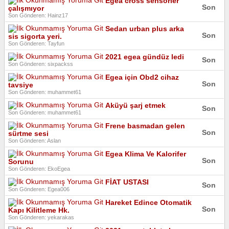
Egea cross sensörler
Son
çalışmıyor
Son Gönderen: Hainz17
Sedan urban plus arka
Son
sis sigorta yeri.
Son Gönderen: Tayfun
2021 egea gündüz ledi
Son
Son Gönderen: sixpackss
Egea için Obd2 cihaz
Son
tavsiye
Son Gönderen: muhammet61
Aküyü şarj etmek
Son
Son Gönderen: muhammet61
Frene basmadan gelen
Son
sürtme sesi
Son Gönderen: Aslan
Egea Klima Ve Kalorifer
Son
Sorunu
Son Gönderen: EkoEgea
FİAT USTASI
Son
Son Gönderen: Egea006
Hareket Edince Otomatik
Son
Kapı Kilitleme Hk.
Son Gönderen: yekarakas