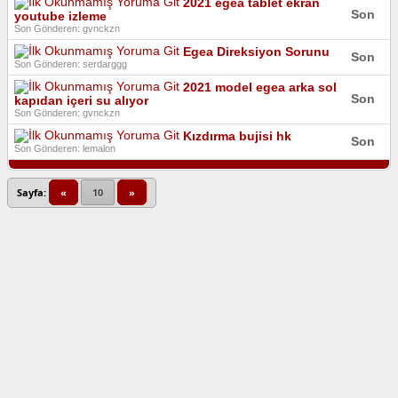
2021 egea tablet ekran
Son
youtube izleme
Son Gönderen: gvnckzn
Egea Direksiyon Sorunu
Son
Son Gönderen: serdarggg
2021 model egea arka sol
Son
kapıdan içeri su alıyor
Son Gönderen: gvnckzn
Kızdırma bujisi hk
Son
Son Gönderen: lemalon
Sayfa:
«
10
»